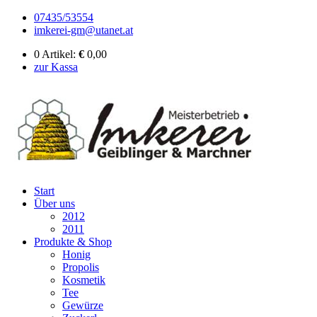
07435/53554
imkerei-gm@utanet.at
0 Artikel:
€
0,00
zur Kassa
Start
Über uns
2012
2011
Produkte & Shop
Honig
Propolis
Kosmetik
Tee
Gewürze